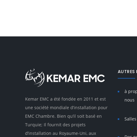
AUTRES 
à pro
Kemar EMC a été fondée en 2011 et est
nous
une société mondiale d’installation pour
EMC Chambre. Bien qu’il soit basé en
Salles
Turquie; Il fournit des projets
d’installation au Royaume-Uni, aux
Des p