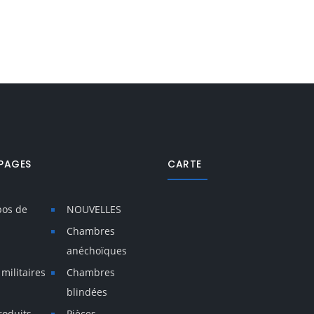
PAGES
CARTE
pos de
NOUVELLES
Chambres
anéchoïques
 militaires
Chambres
blindées
roduits
Pièces