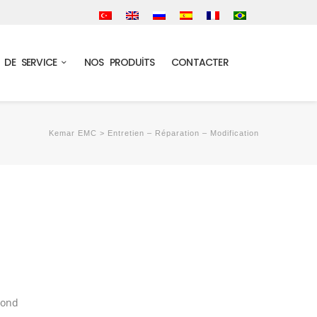
 DE SERVICE
NOS PRODUİTS
CONTACTER
Kemar EMC
>
Entretien – Réparation – Modification
pond