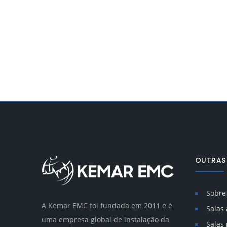
OUTRAS
Sobre
A Kemar EMC foi fundada em 2011 e é
Salas
uma empresa global de instalação da
Salas